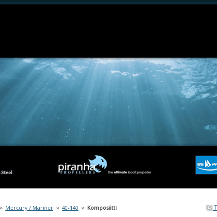
T
››
Mercury / Mariner
››
40-140
››
Komposiitti