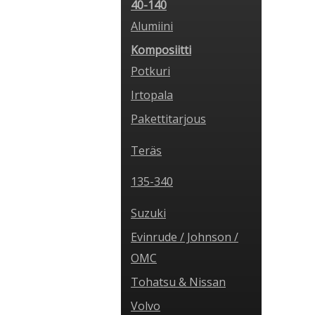
40-140
Alumiini
Komposiitti
Potkuri
Irtopala
Pakettitarjous
Teräs
135-340
Suzuki
Evinrude / Johnson /
OMC
Tohatsu & Nissan
Volvo