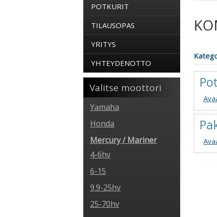
POTKURIT
KO
TILAUSOPAS
YRITYS
Katego
YHTEYDENOTTO
Pot
Valitse moottori
Ava
Yamaha
Pak
Honda
Mercury / Mariner
Ava
4-6hv
6-15
9.9-25hv
25-70hv