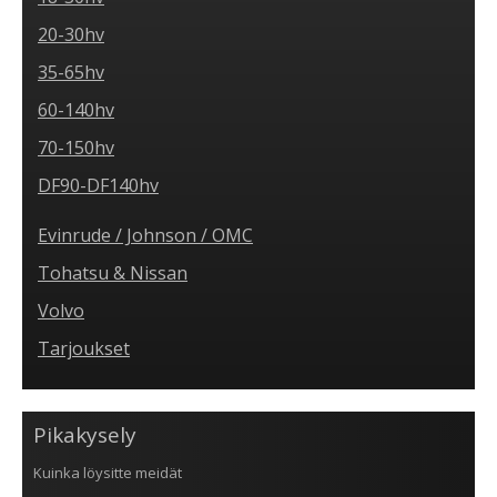
20-30hv
35-65hv
60-140hv
70-150hv
DF90-DF140hv
Evinrude / Johnson / OMC
Tohatsu & Nissan
Volvo
Tarjoukset
Pikakysely
Kuinka löysitte meidät