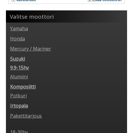
Vaihtoehdot
Lisää ostoskoriin
Valitse moottori
Yamaha
Honda
Mercury / Mariner
Suzuki
9.9-15hv
Alumiini
Komposiitti
Potkuri
Irtopala
Pakettitarjous
18-30hv