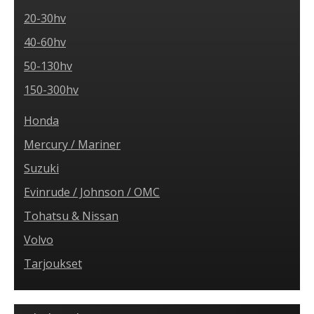
20-30hv
40-60hv
50-130hv
150-300hv
Honda
Mercury / Mariner
Suzuki
Evinrude / Johnson / OMC
Tohatsu & Nissan
Volvo
Tarjoukset