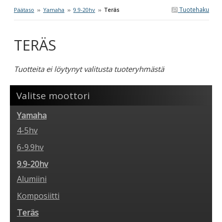
Tuotehaku
Päätaso
››
Yamaha
››
9.9-20hv
››
Teräs
TERÄS
Tuotteita ei löytynyt valitusta tuoteryhmästä
Valitse moottori
Yamaha
4-5hv
6-9.9hv
9.9-20hv
Alumiini
Komposiitti
Teräs