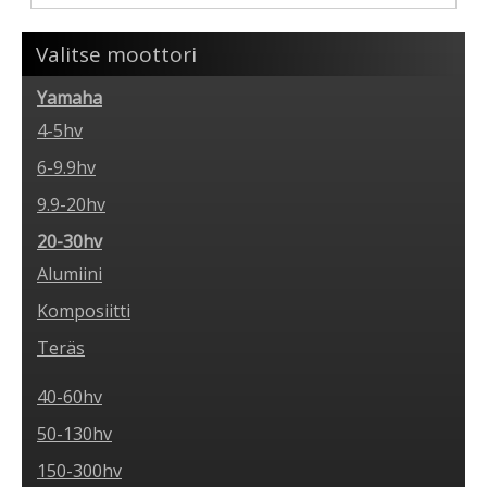
Valitse moottori
Yamaha
4-5hv
6-9.9hv
9.9-20hv
20-30hv
Alumiini
Komposiitti
Teräs
40-60hv
50-130hv
150-300hv