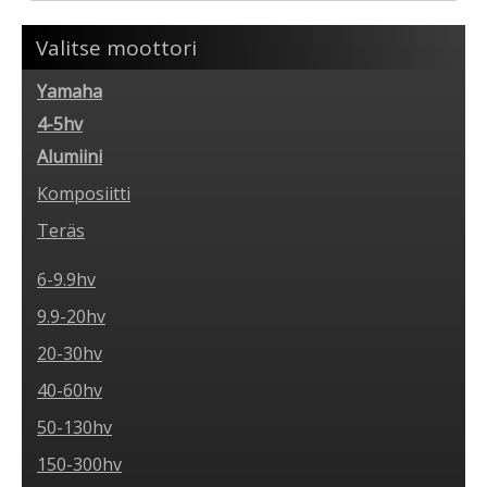
Valitse moottori
Yamaha
4-5hv
Alumiini
Komposiitti
Teräs
6-9.9hv
9.9-20hv
20-30hv
40-60hv
50-130hv
150-300hv