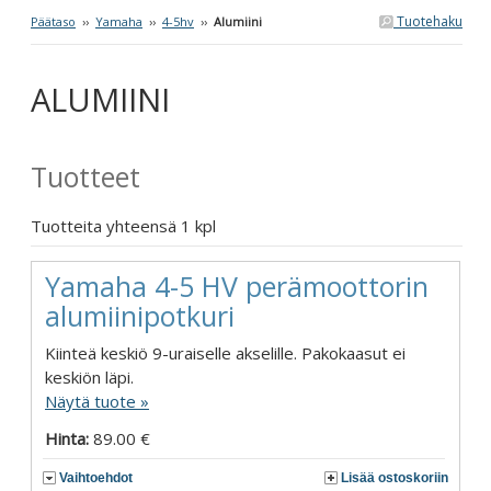
Tuotehaku
Päätaso
››
Yamaha
››
4-5hv
››
Alumiini
ALUMIINI
Tuotteet
Tuotteita yhteensä 1 kpl
Yamaha 4-5 HV perämoottorin
alumiinipotkuri
Kiinteä keskiö 9-uraiselle akselille. Pakokaasut ei
keskiön läpi.
Näytä tuote »
Hinta:
89.00 €
Vaihtoehdot
Lisää ostoskoriin