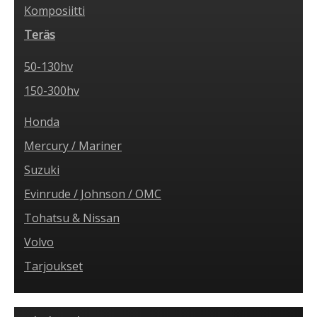
Komposiitti
Teräs
50-130hv
150-300hv
Honda
Mercury / Mariner
Suzuki
Evinrude / Johnson / OMC
Tohatsu & Nissan
Volvo
Tarjoukset