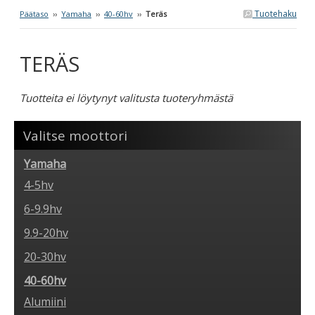
Tuotehaku
Päätaso
››
Yamaha
››
40-60hv
››
Teräs
TERÄS
Tuotteita ei löytynyt valitusta tuoteryhmästä
Valitse moottori
Yamaha
4-5hv
6-9.9hv
9.9-20hv
20-30hv
40-60hv
Alumiini