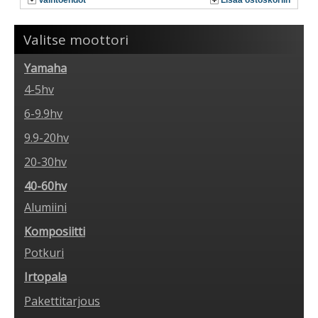
Vaihtoehdot
Lisää ostoskoriin
Valitse moottori
Yamaha
4-5hv
6-9.9hv
9.9-20hv
20-30hv
40-60hv
Alumiini
Komposiitti
Potkuri
Irtopala
Pakettitarjous