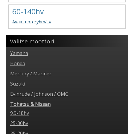
60-140hv
Avaa tuoteryhmä »
Valitse moottori
Yamaha
Honda
Mercury / Mariner
Suzuki
Evinrude / Johnson / OMC
Tohatsu & Nissan
9.9-18hv
25-30hv
35-70hv