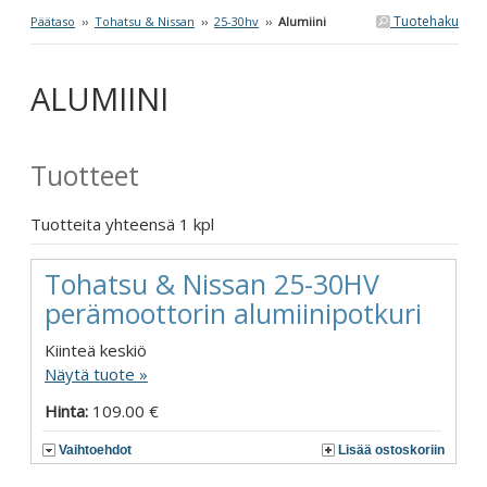
Tuotehaku
Päätaso
››
Tohatsu & Nissan
››
25-30hv
››
Alumiini
ALUMIINI
Tuotteet
Tuotteita yhteensä 1 kpl
Tohatsu & Nissan 25-30HV
perämoottorin alumiinipotkuri
Kiinteä keskiö
Näytä tuote »
Hinta:
109.00 €
Vaihtoehdot
Lisää ostoskoriin