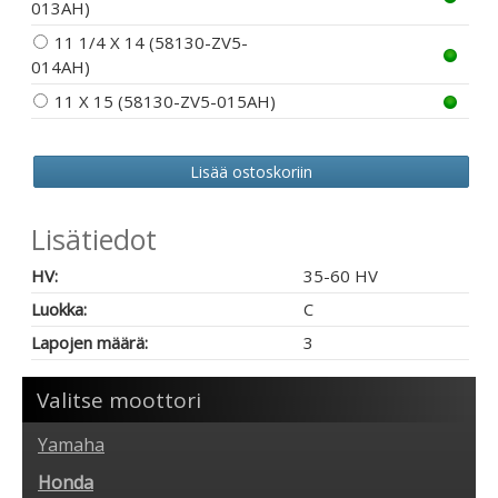
013AH)
11 1/4 X 14 (58130-ZV5-
014AH)
11 X 15 (58130-ZV5-015AH)
Lisätiedot
HV:
35-60 HV
Luokka:
C
Lapojen määrä:
3
Valitse moottori
Yamaha
Honda