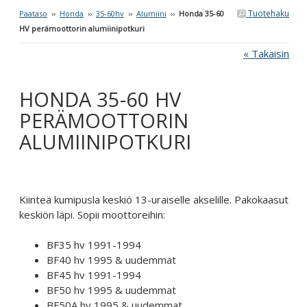
Tuotehaku
Päätaso
››
Honda
››
35-60hv
››
Alumiini
››
Honda 35-60
HV perämoottorin alumiinipotkuri
« Takaisin
HONDA 35-60 HV
PERÄMOOTTORIN
ALUMIINIPOTKURI
Kiinteä kumipusla keskiö 13-uraiselle akselille. Pakokaasut
keskiön läpi. Sopii moottoreihin:
BF35 hv 1991-1994
BF40 hv 1995 & uudemmat
BF45 hv 1991-1994
BF50 hv 1995 & uudemmat
BF50A hv 1995 & uudemmat