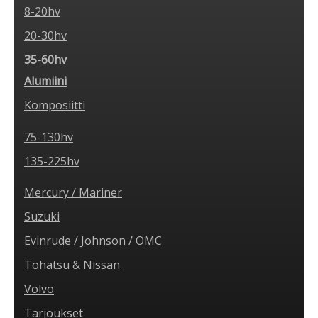
8-20hv
20-30hv
35-60hv
Alumiini
Komposiitti
75-130hv
135-225hv
Mercury / Mariner
Suzuki
Evinrude / Johnson / OMC
Tohatsu & Nissan
Volvo
Tarjoukset